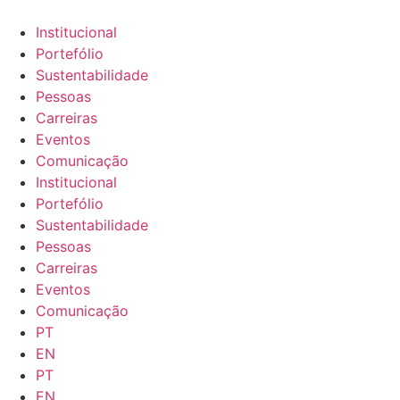
Pular
para
Institucional
o
Portefólio
conteúdo
Sustentabilidade
Pessoas
Carreiras
Eventos
Comunicação
Institucional
Portefólio
Sustentabilidade
Pessoas
Carreiras
Eventos
Comunicação
PT
EN
PT
EN