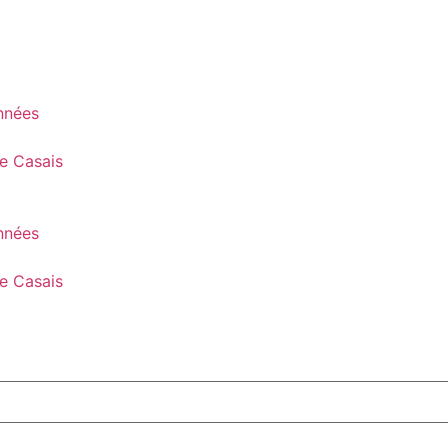
onnées
pe Casais
onnées
pe Casais