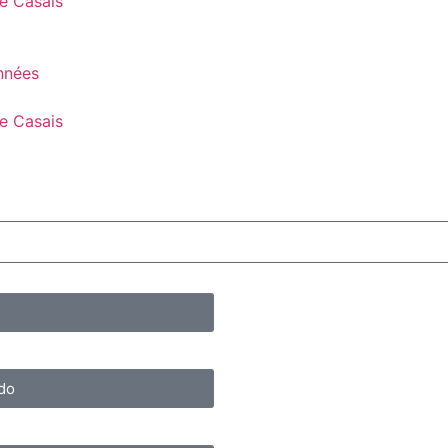
pe Casais
onnées
pe Casais
do